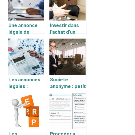
propriétaires
prendre en
d’entreprises
compte
Une annonce
Investir dans
légale de
l’achat d’un
création
véhicule et de
d’entreprise
ses papiers : la
carte grise
Les annonces
Societe
legales :
anonyme : petit
comment et
decryptage
pourquoi les
placer dans un
journal ?
Les
Proceder a