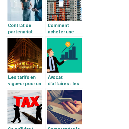
principaux
Contrat de
Comment
partenariat
acheter une
commercial : ce
maison en 2022
qu’il faut
?
mettre
Les tarifs en
Avocat
vigueur pour un
d’affaires : les
état des lieux
avantages de
d’un local
faire appel a
commercial
cet expert
Ce qu’il faut
Comprendre le