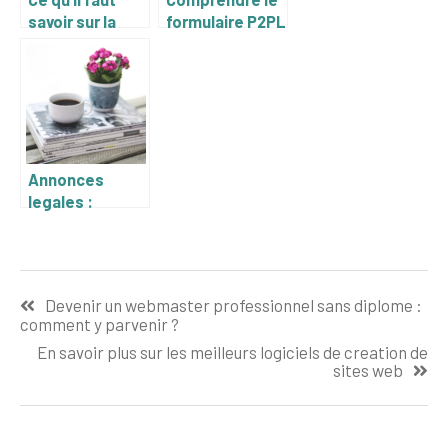
savoir sur la
formulaire P2PL
taxe fonciere
: guide etape
par etape
Annonces
legales :
astuces pour
une publication
reussie
Navigation
Devenir un webmaster professionnel sans diplome :
de
comment y parvenir ?
l’article
En savoir plus sur les meilleurs logiciels de creation de
sites web