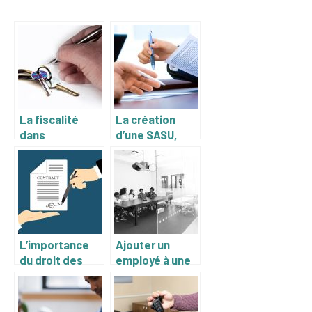
La fiscalité
La création
dans
d’une SASU,
l’investissement
comment ça se
immobilier
passe ?
locatif
L’importance
Ajouter un
du droit des
employé à une
affaires :
SARL :
Conseils pour
Quelques
les
éléments à