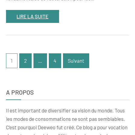
LIRE LA SUITE
Pagination
1
2
…
4
Suivant
des
publications
A PROPOS
Il est important de diversifier sa vision du monde. Tous
les modes de consommations ne sont pas semblables.
C’est pourquoi Deeweo fut créé. Ce blog a pour vocation