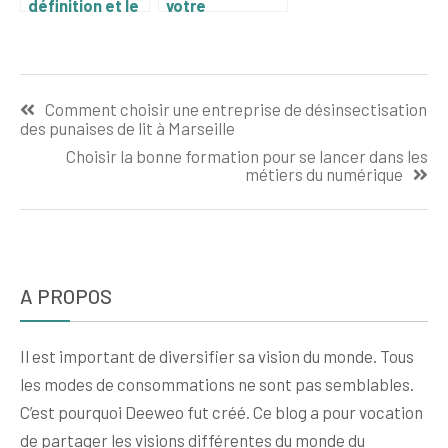
définition et le
votre
calcul du coût
entreprise a
unitaire moyen
Vincennes : les
pondéré avec
5 pieges qui
Navigation
ces outils
peuvent vous
Comment choisir une entreprise de désinsectisation
innovants
couter cher
de
des punaises de lit à Marseille
l’article
Choisir la bonne formation pour se lancer dans les
métiers du numérique
A PROPOS
Il est important de diversifier sa vision du monde. Tous
les modes de consommations ne sont pas semblables.
C’est pourquoi Deeweo fut créé. Ce blog a pour vocation
de partager les visions différentes du monde du